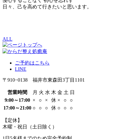
慢心することなく 初心を忘れず
日々、己を高めて行きたいと思います。
ALL
ご予約はこちら
LINE
〒910−0138 福井市東森田3丁目1101
営業時間
月
火
水
木
金
土
日
9:00～17:00
×
○
×
休
×
○
○
17:00～21:00
○
○
○
休
○
○
○
【定休】
木曜・祝日（土日除く）
1日5名様までのため
完全予約制