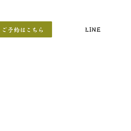
LINE
ご予約はこちら
【営業時間】9:00～17:00/17:00～21:00
【定休】木曜・祝日（土日除く）
癒庵の理念
院案内
院長紹介
施術の流れ
症状への効果
Q&A
技術を学ぶ
ぶろぐ