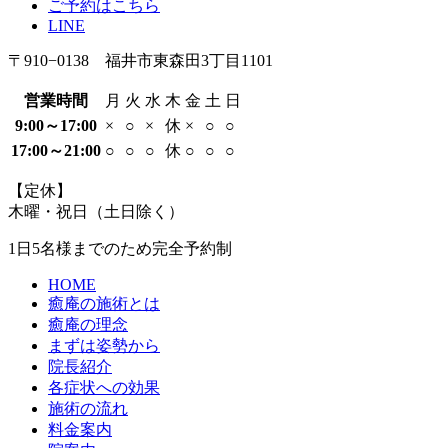
ご予約はこちら
LINE
〒910−0138 福井市東森田3丁目1101
営業時間
月
火
水
木
金
土
日
9:00～17:00
×
○
×
休
×
○
○
17:00～21:00
○
○
○
休
○
○
○
【定休】
木曜・祝日（土日除く）
1日5名様までのため
完全予約制
HOME
癒庵の施術とは
癒庵の理念
まずは姿勢から
院長紹介
各症状への効果
施術の流れ
料金案内