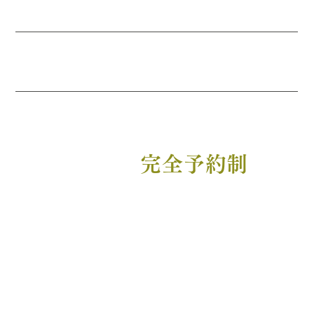
9:00～17:00
×
○
×
休
×
○
○
17:00～
○
○
○
休
○
○
○
21:00
【定休】
木曜・祝日（土日除く）
完全予約制
1日5名様までのため
HOME
癒庵の施術とは
癒庵の理念
まずは姿勢から
院長紹介
各症状への効果
施術の流れ
料金案内
院案内
Q&A
予約フォーム
技術を学ぶ
ぶろぐ
お知らせ