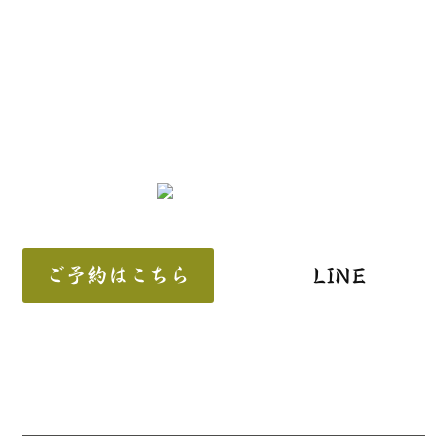
ご予約はこちら
LINE
〒910−0138 福井市東森田3丁目1101
営業時間
月
火
水
木
金
土
日