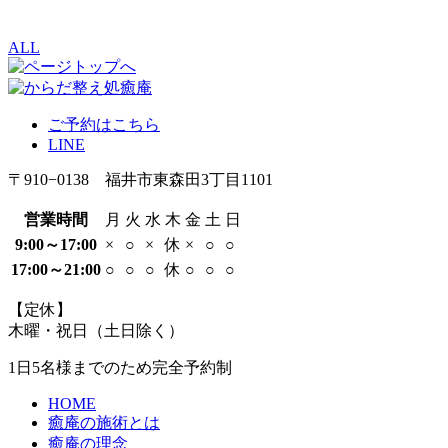
ALL
ご予約はこちら
LINE
〒910−0138 福井市東森田3丁目1101
営業時間
月
火
水
木
金
土
日
9:00～17:00
×
○
×
休
×
○
○
17:00～21:00
○
○
○
休
○
○
○
【定休】
木曜・祝日（土日除く）
1日5名様までのため
完全予約制
HOME
癒庵の施術とは
癒庵の理念