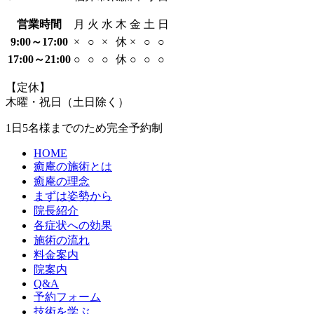
営業時間
月
火
水
木
金
土
日
9:00～17:00
×
○
×
休
×
○
○
17:00～21:00
○
○
○
休
○
○
○
【定休】
木曜・祝日（土日除く）
1日5名様までのため
完全予約制
HOME
癒庵の施術とは
癒庵の理念
まずは姿勢から
院長紹介
各症状への効果
施術の流れ
料金案内
院案内
Q&A
予約フォーム
技術を学ぶ