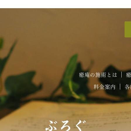
癒庵の施術とは
料金案内
各
ぶろぐ