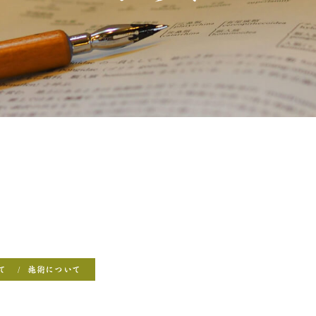
て
施術について