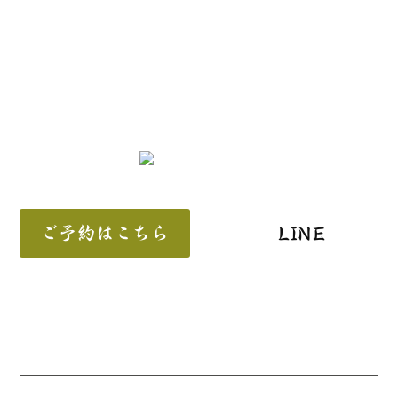
ご予約はこちら
LINE
〒910−0138 福井市東森田3丁目1101
営業時間
月
火
水
木
金
土
日