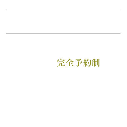
9:00～17:00
×
○
×
休
×
○
○
17:00～
○
○
○
休
○
○
○
21:00
【定休】
木曜・祝日（土日除く）
完全予約制
1日5名様までのため
HOME
癒庵の施術とは
癒庵の理念
まずは姿勢から
院長紹介
各症状への効果
施術の流れ
料金案内
院案内
Q&A
予約フォーム
技術を学ぶ
ぶろぐ
お知らせ
プライバシーポリシー